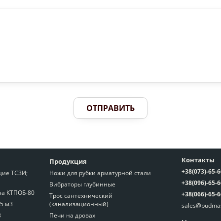
ОТПРАВИТЬ
Контакты
Продукция
+38(073)-65-
ие ТСЗИ;
Ножи для рубки арматурной стали
+38(096)-65-
Вибраторы глубинные
на КТПОБ-80
+38(066)-65-
Трос сантехнический
,5 м3
(канализационный)
sales@budma
3
Печи на дровах