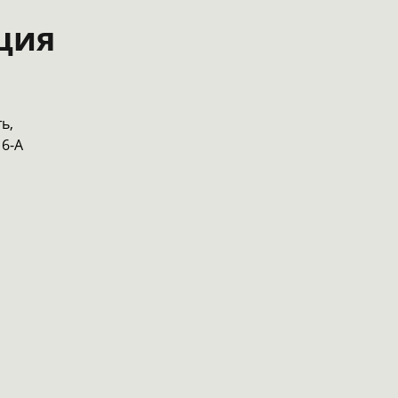
ция
ь,
 6-А