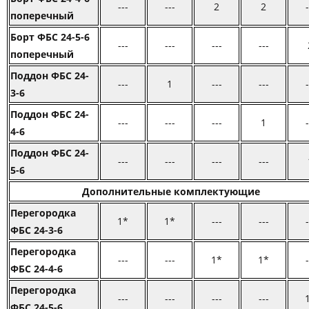
---
---
2
2
-
поперечный
Борт ФБС 24-5-6
---
---
---
---
поперечный
Поддон ФБС 24-
---
1
---
---
-
3-6
Поддон ФБС 24-
---
---
---
1
-
4-6
Поддон ФБС 24-
---
---
---
---
5-6
Дополнительные комплектующие
Перегородка
1*
1*
---
---
-
ФБС 24-3-6
Перегородка
---
---
1*
1*
-
ФБС 24-4-6
Перегородка
---
---
---
---
ФБС 24-5-6