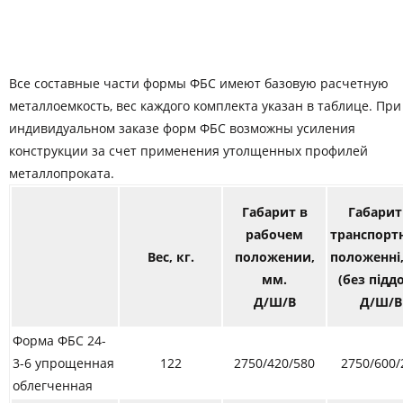
Все составные части формы ФБС имеют базовую расчетную
металлоемкость, вес каждого комплекта указан в таблице. При
индивидуальном заказе форм ФБС возможны усиления
конструкции за счет применения утолщенных профилей
металлопроката.
Габарит в
Габарит
рабочем
транспорт
Вес, кг.
положении,
положенні,
мм.
(без підд
Д/Ш/В
Д/Ш/В
Форма ФБС 24-
3-6 упрощенная
122
2750/420/580
2750/600/
облегченная