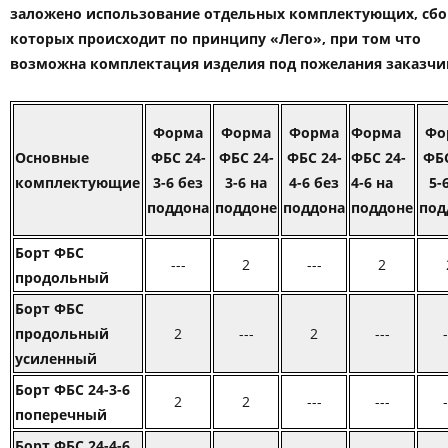
заложено использование отдельных комплектующих, сбо
которых происходит по принципу «Лего», при том что
возможна комплектация изделия под пожелания заказчи
Форма
Форма
Форма
Форма
Фо
Основные
ФБС 24-
ФБС 24-
ФБС 24-
ФБС 24-
ФБС
комплектующие
3-6 без
3-6 на
4-6 без
4-6 на
5-
поддона
поддоне
поддона
поддоне
под
Борт ФБС
---
2
---
2
продольный
Борт ФБС
продольный
2
---
2
---
-
усиленный
Борт ФБС 24-3-6
2
2
---
---
-
поперечный
Борт ФБС 24-4-6