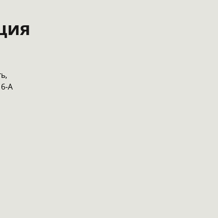
ция
ь,
 6-А