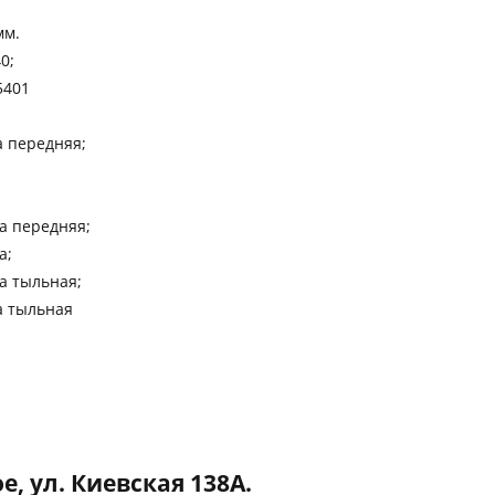
мм.
0;
5401
а передняя;
;
а передняя;
а;
а тыльная;
а тыльная
, ул. Киевская 138А.