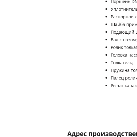
Поршень DN 
Уплотнител
Распорное к
Шайба приж
Подающий ци
Вал с пазом;
Ролик толка
Головка нас
Толкатель;
Пружина тол
Палец ролик
Рычаг кача
Адрес производствен