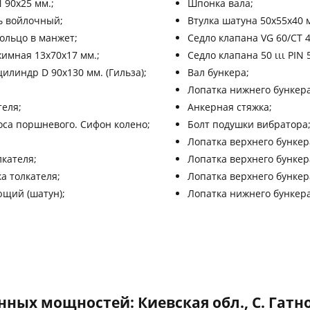
90х25 мм.;
Шпонка вала;
ь войлочный;
Втулка шатуна 50х55х40 
ольцо в манжет;
Седло клапана VG 60/СТ 4
имная 13х70х17 мм.;
Седло клапана 50 ιιι PIN 
линдр D 90х130 мм. (Гильза);
Вал бункера;
Лопатка нижнего бункер
теля;
Анкерная стяжка;
оса поршневого. Сифон колено;
Болт подушки вибратора
Лопатка верхнего бункер
кателя;
Лопатка верхнего бункер
а толкателя;
Лопатка верхнего бункер
ющий (шатун);
Лопатка нижнего бункер
ных мощностей: Киевская обл., С. Гатное