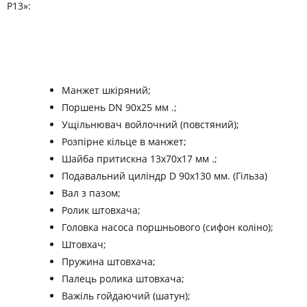
P13»:
Манжет шкіряний;
Поршень DN 90х25 мм .;
Ущільнювач войлочний (повстяний);
Розпірне кільце в манжет;
Шайба притискна 13х70х17 мм .;
Подавальний циліндр D 90х130 мм. (Гільза)
Вал з пазом;
Ролик штовхача;
Головка насоса поршньового (сифон коліно);
Штовхач;
Пружина штовхача;
Палець ролика штовхача;
Важіль гойдаючий (шатун);