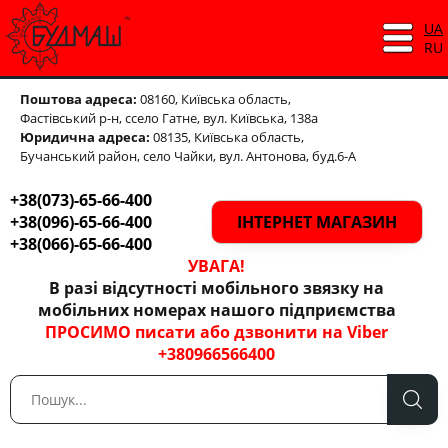
UA
RU
Поштова адреса:
08160, Київська область,
Фастівський р-н,
ссело Гатне, вул. Київська, 138а
Юридична адреса:
08135, Київська область,
Бучанський район, село Чайки, вул. Антонова, буд.6-А
+38(073)-65-66-400
+38(096)-65-66-400
ІНТЕРНЕТ МАГАЗИН
+38(066)-65-66-400
УВАГА!
В разі відсутності мобільного звязку на
мобільних номерах нашого підприємства
ПРОСИМО писати або дзвонити на Viber
+380966566400