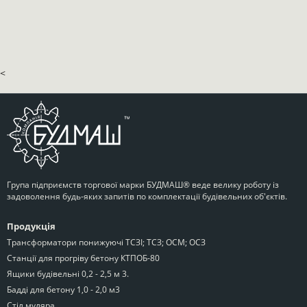
<
Група підприємств торгової марки БУДМАШ® веде велику роботу із
задоволення будь-яких запитів по комплектації будівельних об'єктів.
Продукція
Трансформатори понижуючі ТСЗІ; ТСЗ; ОСМ; ОСЗ
Станції для прогріву бетону КТПОБ-80
Ящики будівельні 0,2 - 2,5 м 3.
Бадді для бетону 1,0 - 2,0 м3
Стіл муляра