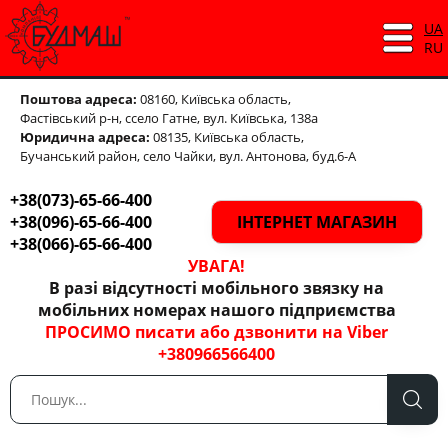
UA
RU
Поштова адреса:
08160, Київська область,
Фастівський р-н,
ссело Гатне, вул. Київська, 138а
Юридична адреса:
08135, Київська область,
Бучанський район, село Чайки, вул. Антонова, буд.6-А
+38(073)-65-66-400
+38(096)-65-66-400
ІНТЕРНЕТ МАГАЗИН
+38(066)-65-66-400
УВАГА!
В разі відсутності мобільного звязку на
мобільних номерах нашого підприємства
ПРОСИМО писати або дзвонити на Viber
+380966566400