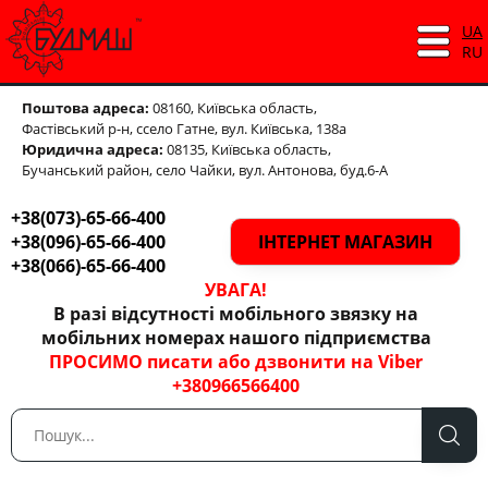
UA
RU
Поштова адреса:
08160, Київська область,
Фастівський р-н,
ссело Гатне, вул. Київська, 138а
Юридична адреса:
08135, Київська область,
Бучанський район, село Чайки, вул. Антонова, буд.6-А
+38(073)-65-66-400
+38(096)-65-66-400
ІНТЕРНЕТ МАГАЗИН
+38(066)-65-66-400
УВАГА!
В разі відсутності мобільного звязку на
мобільних номерах нашого підприємства
ПРОСИМО писати або дзвонити на Viber
+380966566400