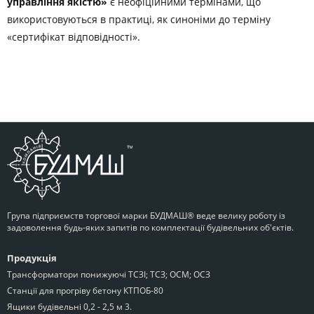
управління якістю»
є неофіційними термінами, що
використовуються в практиці, як синоніми до терміну
«сертифікат відповідності».
Група підприємств торгової марки БУДМАШ® веде велику роботу із
задоволення будь-яких запитів по комплектації будівельних об'єктів.
Продукція
Трансформатори понижуючі ТСЗІ; ТСЗ; ОСМ; ОСЗ
Станції для прогріву бетону КТПОБ-80
Ящики будівельні 0,2 - 2,5 м 3.