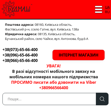
UA
RU
Поштова адреса:
08160, Київська область,
Фастівський р-н,
ссело Гатне, вул. Київська, 138а
Юридична адреса:
08135, Київська область,
Бучанський район, село Чайки, вул. Антонова, буд.6-А
+38(073)-65-66-400
+38(096)-65-66-400
ІНТЕРНЕТ МАГАЗИН
+38(066)-65-66-400
УВАГА!
В разі відсутності мобільного звязку на
мобільних номерах нашого підприємства
ПРОСИМО писати або дзвонити на Viber
+380966566400