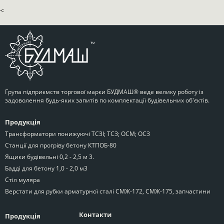
<
Група підприємств торгової марки БУДМАШ® веде велику роботу із
задоволення будь-яких запитів по комплектації будівельних об'єктів.
Продукція
Трансформатори понижуючі ТСЗІ; ТСЗ; ОСМ; ОСЗ
Станції для прогріву бетону КТПОБ-80
Ящики будівельні 0,2 - 2,5 м 3.
Бадді для бетону 1,0 - 2,0 м3
Стіл муляра
Верстати для рубки арматурної сталі СМЖ-172, СМЖ-175, запчастини
Контакти
Продукція