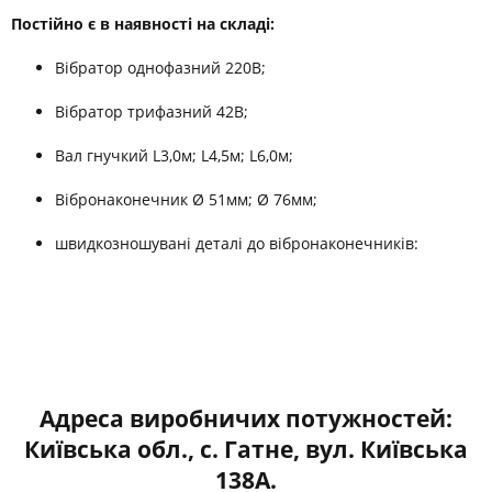
Постійно є в наявності на складі:
Вібратор однофазний 220В;
Вібратор трифазний 42В;
Вал гнучкий L3,0м; L4,5м; L6,0м;
Вібронаконечник Ø 51мм; Ø 76мм;
швидкозношувані деталі до вібронаконечників:
Адреса виробничих потужностей:
Київська обл., с. Гатне, вул. Київська
138А.