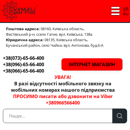
UA
RU
Поштова адреса:
08160, Київська область,
Фастівський р-н,
ссело Гатне, вул. Київська, 138а
Юридична адреса:
08135, Київська область,
Бучанський район, село Чайки, вул. Антонова, буд.6-А
+38(073)-65-66-400
+38(096)-65-66-400
ІНТЕРНЕТ МАГАЗИН
+38(066)-65-66-400
УВАГА!
В разі відсутності мобільного звязку на
мобільних номерах нашого підприємства
ПРОСИМО писати або дзвонити на Viber
+380966566400