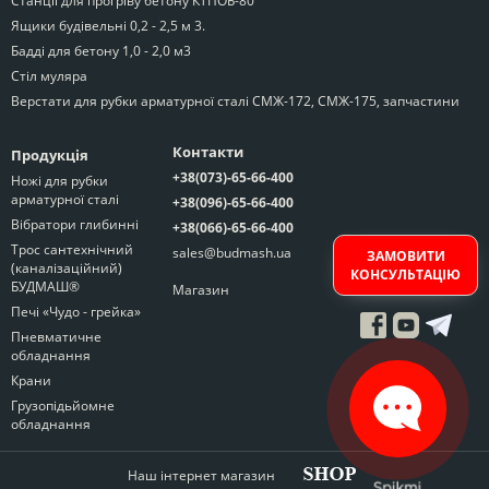
Станції для прогріву бетону КТПОБ-80
Ящики будівельні 0,2 - 2,5 м 3.
Бадді для бетону 1,0 - 2,0 м3
Стіл муляра
Верстати для рубки арматурної сталі СМЖ-172, СМЖ-175, запчастини
Контакти
Продукція
+38(073)-65-66-400
Ножі для рубки
арматурної сталі
+38(096)-65-66-400
Вібратори глибинні
+38(066)-65-66-400
Трос сантехнічний
sales@budmash.ua
ЗАМОВИТИ
(каналізаційний)
КОНСУЛЬТАЦІЮ
БУДМАШ®
Магазин
Печі «Чудо - грейка»
Пневматичне
обладнання
Крани
Грузопідьйомне
обладнання
Наш інтернет магазин