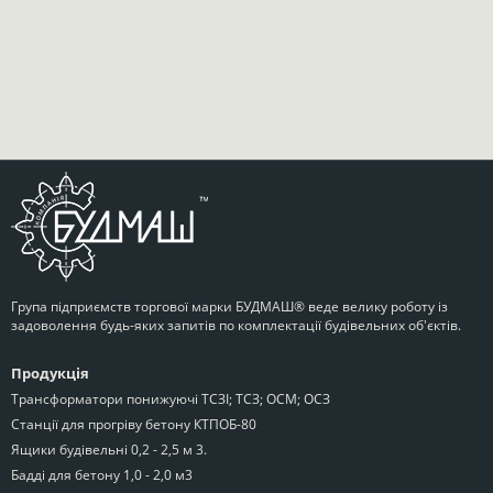
Група підприємств торгової марки БУДМАШ® веде велику роботу із
задоволення будь-яких запитів по комплектації будівельних об'єктів.
Продукція
Трансформатори понижуючі ТСЗІ; ТСЗ; ОСМ; ОСЗ
Станції для прогріву бетону КТПОБ-80
Ящики будівельні 0,2 - 2,5 м 3.
Бадді для бетону 1,0 - 2,0 м3