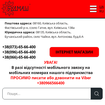
UA
RU
Поштова адреса:
08160, Київська область,
Фастівський р-н,
ссело Гатне, вул. Київська, 138а
Юридична адреса:
08135, Київська область,
Бучанський район, село Чайки, вул. Антонова, буд.6-А
+38(073)-65-66-400
+38(096)-65-66-400
ІНТЕРНЕТ МАГАЗИН
+38(066)-65-66-400
УВАГА!
В разі відсутності мобільного звязку на
мобільних номерах нашого підприємства
ПРОСИМО писати або дзвонити на Viber
+380966566400