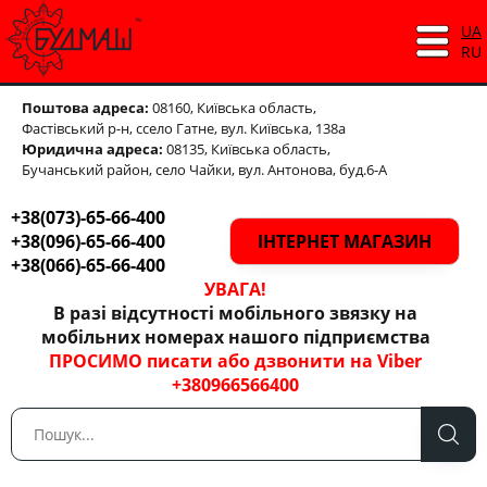
UA
RU
Поштова адреса:
08160, Київська область,
Фастівський р-н,
ссело Гатне, вул. Київська, 138а
Юридична адреса:
08135, Київська область,
Бучанський район, село Чайки, вул. Антонова, буд.6-А
+38(073)-65-66-400
+38(096)-65-66-400
ІНТЕРНЕТ МАГАЗИН
+38(066)-65-66-400
УВАГА!
В разі відсутності мобільного звязку на
мобільних номерах нашого підприємства
ПРОСИМО писати або дзвонити на Viber
+380966566400