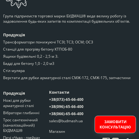
Група підприємств торгової марки БУДМАШ® веде велику роботу із
задоволення будь-яких запитів по комплектації будівельних об'єктів.
Продукція
Трансформатори понижуючі ТСЗІ; ТСЗ; ОСМ; ОСЗ
Станції для прогріву бетону КТПОБ-80
Ящики будівельні 0,2 - 2,5 м 3.
Бадді для бетону 1,0 - 2,0 м3
Стіл муляра
Верстати для рубки арматурної сталі СМЖ-172, СМЖ-175, запчастини
Контакти
Продукція
+38(073)-65-66-400
Ножі для рубки
арматурної сталі
+38(096)-65-66-400
Вібратори глибинні
+38(066)-65-66-400
Трос сантехнічний
sales@budmash.ua
ЗАМОВИТИ
(каналізаційний)
КОНСУЛЬТАЦІЮ
БУДМАШ®
Магазин
Печі «Чудо - грейка»