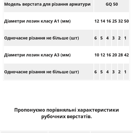
Модель верстата для різання арматури
GQ
50
Діаметри лозин класу А1 (мм)
12
14
16
25
32
50
Одночасне різання не більше (шт)
6
5
4
3
2
1
Діаметри лозин класу А3 (мм)
10
12
16
20
28
42
Одночасне різання не більше (шт)
6
5
4
3
2
1
Пропонуємо порівняльні характеристики
рубочних верстатів.