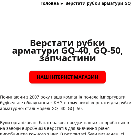
Головна
►
Верстати рубки арматури GQ
Верстати рубки
арматури GQ-40, GQ-50,
запчастини
НАШ ІНТЕРНЕТ МАГАЗИН
Починаючи з 2007 року наша компанія почала імпортувати
будівельне обладнання з КНР, в тому числі верстати для рубки
арматурної сталі моделі GQ -40; GQ -50.
Були організовані багаторазові поїздки наших співробітників
на заводи виробників верстатів для вивчення рівня
виробництва кожного з них. В результаті були визначені ті