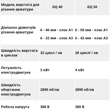
Модель верстата для
GQ
40
GQ
50
різання арматури
Діапазон діаметрів
6 - 40 мм - клас А1
6 - 50 мм - клас А1
різання арматури
6 - 32 мм - клас А3
6 - 42 мм - клас А3
Швидкість верстата
32 цикл / хв
28 циклі / хв
в циклах
Потужність
3 кВт
4 кВт
електродвигуна
Швидкість
обертання
2890 об/хв
2890 об/хв
електродвигуна
Робоча напруга
380 В
380 В