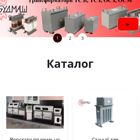
◄
►
1
2
3
Каталог
Верстати правильно
Станції для