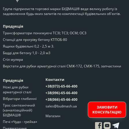
Група підприємств торгової марки БУДМАШ® веде велику роботу із
задоволення будь-яких запитів по комплектації будівельних об'єктів.
Продукція
Трансформатори понижуючі ТСЗІ; ТСЗ; ОСМ; ОСЗ
Станції для прогріву бетону КТПОБ-80
Ящики будівельні 0,2 - 2,5 м 3.
Бадді для бетону 1,0 - 2,0 м3
Стіл муляра
Верстати для рубки арматурної сталі СМЖ-172, СМЖ-175, запчастини
Контакти
Продукція
+38(073)-65-66-400
Ножі для рубки
арматурної сталі
+38(096)-65-66-400
Вібратори глибинні
+38(066)-65-66-400
Трос сантехнічний
sales@budmash.ua
ЗАМОВИТИ
(каналізаційний)
КОНСУЛЬТАЦІЮ
БУДМАШ®
Магазин
Печі «Чудо - грейка»
Пневматичне