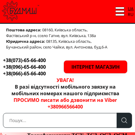
UA
RU
Поштова адреса:
08160, Київська область,
Фастівський р-н,
ссело Гатне, вул. Київська, 138а
Юридична адреса:
08135, Київська область,
Бучанський район, село Чайки, вул. Антонова, буд.6-А
+38(073)-65-66-400
+38(096)-65-66-400
ІНТЕРНЕТ МАГАЗИН
+38(066)-65-66-400
УВАГА!
В разі відсутності мобільного звязку на
мобільних номерах нашого підприємства
ПРОСИМО писати або дзвонити на Viber
+380966566400