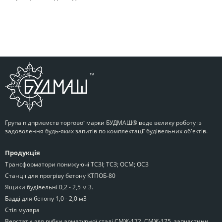
Група підприємств торгової марки БУДМАШ® веде велику роботу із
задоволення будь-яких запитів по комплектації будівельних об'єктів.
Продукція
Трансформатори понижуючі ТСЗІ; ТСЗ; ОСМ; ОСЗ
Станції для прогріву бетону КТПОБ-80
Ящики будівельні 0,2 - 2,5 м 3.
Бадді для бетону 1,0 - 2,0 м3
Стіл муляра
Верстати для рубки арматурної сталі СМЖ-172, СМЖ-175, запчастини