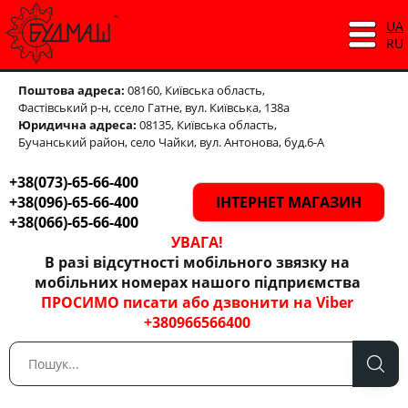
UA
RU
Поштова адреса:
08160, Київська область,
Фастівський р-н,
ссело Гатне, вул. Київська, 138а
Юридична адреса:
08135, Київська область,
Бучанський район, село Чайки, вул. Антонова, буд.6-А
+38(073)-65-66-400
+38(096)-65-66-400
ІНТЕРНЕТ МАГАЗИН
+38(066)-65-66-400
УВАГА!
В разі відсутності мобільного звязку на
мобільних номерах нашого підприємства
ПРОСИМО писати або дзвонити на Viber
+380966566400