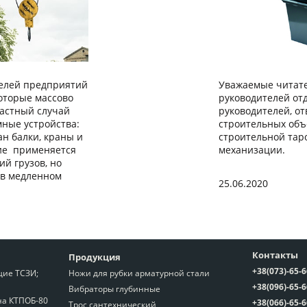
телей предприятий
Уважаемые читате
оторые массово
руководителей отд
частный случай
руководителей, о
ные устройства:
строительных объ
ан балки, краны и
строительной таро
ние применяется
механизации.
й грузов, но
 в медленном
25.06.2020
Контакты
Продукция
+38(073)-65-
ие ТСЗИ;
Ножи для рубки арматурной стали
+38(096)-65-
Вибраторы глубинные
на КТПОБ-80
+38(066)-65-
Трос сантехнический