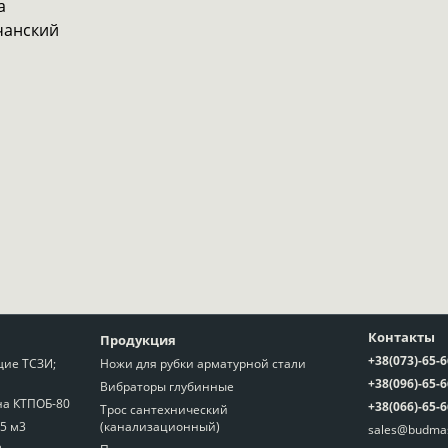
а
чанский
Контакты
Продукция
+38(073)-65-
ие ТСЗИ;
Ножи для рубки арматурной стали
+38(096)-65-
Вибраторы глубинные
на КТПОБ-80
+38(066)-65-
Трос сантехнический
,5 м3
(канализационный)
sales@budma