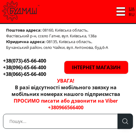
UA
RU
Поштова адреса:
08160, Київська область,
Фастівський р-н,
ссело Гатне, вул. Київська, 138а
Юридична адреса:
08135, Київська область,
Бучанський район, село Чайки, вул. Антонова, буд.6-А
+38(073)-65-66-400
+38(096)-65-66-400
ІНТЕРНЕТ МАГАЗИН
+38(066)-65-66-400
УВАГА!
В разі відсутності мобільного звязку на
мобільних номерах нашого підприємства
ПРОСИМО писати або дзвонити на Viber
+380966566400