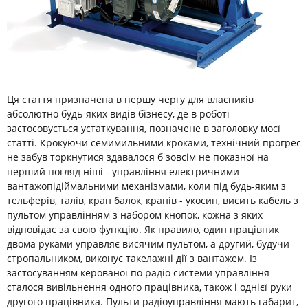
Ця стаття призначена в першу чергу для власників
абсолютно будь-яких видів бізнесу, де в роботі
застосовується устаткування, позначене в заголовку моєї
статті. Крокуючи семимильними кроками, технічний прогрес
не забув торкнутися здавалося б зовсім не показної на
перший погляд ніші - управління електричними
вантажопідіймальними механізмами, коли під будь-яким з
тельферів, талів, кран балок, кранів - укосин, висить кабель з
пультом управлінням з набором кнопок, кожна з яких
відповідає за свою функцію. Як правило, один працівник
двома руками управляє висячим пультом, а другий, будучи
стропальником, виконує такелажні дії з вантажем. Із
застосуванням керованої по радіо системи управління
сталося вивільнення одного працівника, також і однієї руки
другого працівника. Пульти радіоуправління мають габарит,